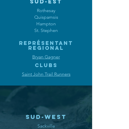
SUD-EST
Rothesay
Quispamsis
Hampton
St. Stephen
REPRÉSENTANT
REGIONAL
Bryan Gagner
clubs
Saint John Trail Runners
SUD-West
Sackville