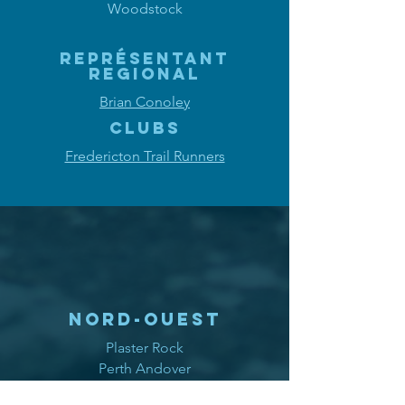
Woodstock
REPRÉSENTANT
REGIONAL
Brian Conoley
clubs
Fredericton Trail Runners
NORD-OUEST
Plaster Rock
Perth Andover
Edmundston