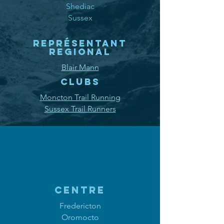
Shediac
Sussex
REPRÉSENTANT
REGIONAL
Blair Mann
clubs
Moncton Trail Running
Sussex Trail Runners
CENTRE
Fredericton
Oromocto